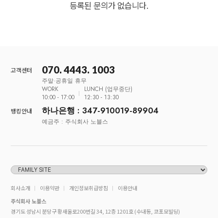
등록된 문의가 없습니다.
070. 4443. 1003
고객센터
주말·공휴일 휴무
WORK
LUNCH (업무중단)
10:00 - 17:00
12:30 - 13:30
하나은행 : 347-910019-89904
뱅킹안내
예금주 : 주식회사 노블스
회사소개
이용약관
개인정보취급방침
이용안내
주식회사 노블스
경기도 성남시 분당구 황새울로200번길 34, 12층 1201호 (수내동, 코포모빌딩)