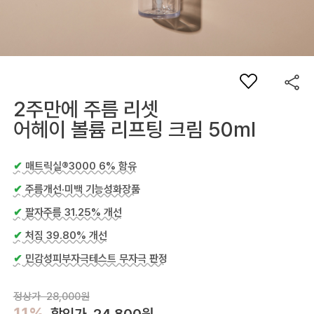
2주만에 주름 리셋
어헤이 볼륨 리프팅 크림 50ml
✔
매트릭실®3000 6% 함유
✔
주름개선·미백 기능성화장품
✔
팔자주름 31.25% 개선
✔
처짐 39.80% 개선
✔
민감성피부자극테스트 무자극 판정
정상가 28,000원
11%