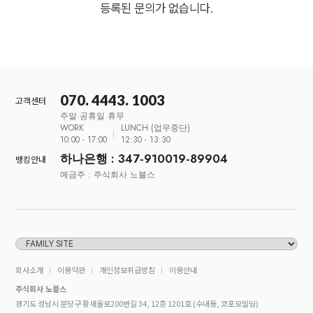
등록된 문의가 없습니다.
070. 4443. 1003
고객센터
주말·공휴일 휴무
WORK
LUNCH (업무중단)
10:00 - 17:00
12:30 - 13:30
하나은행 : 347-910019-89904
뱅킹안내
예금주 : 주식회사 노블스
회사소개
이용약관
개인정보취급방침
이용안내
주식회사 노블스
경기도 성남시 분당구 황새울로200번길 34, 12층 1201호 (수내동, 코포모빌딩)