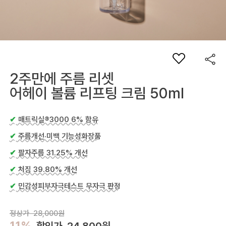
2주만에 주름 리셋
어헤이 볼륨 리프팅 크림 50ml
✔
매트릭실®3000 6% 함유
✔
주름개선·미백 기능성화장품
✔
팔자주름 31.25% 개선
✔
처짐 39.80% 개선
✔
민감성피부자극테스트 무자극 판정
정상가 28,000원
11%